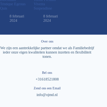
Tristique Egestas
Viverra
Quis
Suspendisse
8 februari
8 februari
2024
2024
Over ons
We zijn een aantrekkelijke partner omdat we als Familiebedrijf
ieder onze eigen kwaliteiten kunnen inzetten en flexibiliteit
tonen.
Bel ons
+31618521808
Zend ons een Email
info@ojmd.nl