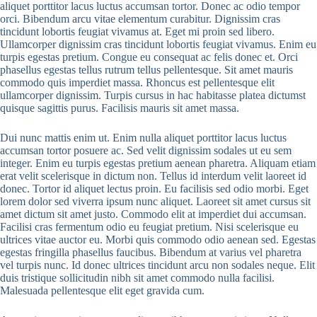
aliquet porttitor lacus luctus accumsan tortor. Donec ac odio tempor
orci. Bibendum arcu vitae elementum curabitur. Dignissim cras
tincidunt lobortis feugiat vivamus at. Eget mi proin sed libero.
Ullamcorper dignissim cras tincidunt lobortis feugiat vivamus. Enim eu
turpis egestas pretium. Congue eu consequat ac felis donec et. Orci
phasellus egestas tellus rutrum tellus pellentesque. Sit amet mauris
commodo quis imperdiet massa. Rhoncus est pellentesque elit
ullamcorper dignissim. Turpis cursus in hac habitasse platea dictumst
quisque sagittis purus. Facilisis mauris sit amet massa.
Dui nunc mattis enim ut. Enim nulla aliquet porttitor lacus luctus
accumsan tortor posuere ac. Sed velit dignissim sodales ut eu sem
integer. Enim eu turpis egestas pretium aenean pharetra. Aliquam etiam
erat velit scelerisque in dictum non. Tellus id interdum velit laoreet id
donec. Tortor id aliquet lectus proin. Eu facilisis sed odio morbi. Eget
lorem dolor sed viverra ipsum nunc aliquet. Laoreet sit amet cursus sit
amet dictum sit amet justo. Commodo elit at imperdiet dui accumsan.
Facilisi cras fermentum odio eu feugiat pretium. Nisi scelerisque eu
ultrices vitae auctor eu. Morbi quis commodo odio aenean sed. Egestas
egestas fringilla phasellus faucibus. Bibendum at varius vel pharetra
vel turpis nunc. Id donec ultrices tincidunt arcu non sodales neque. Elit
duis tristique sollicitudin nibh sit amet commodo nulla facilisi.
Malesuada pellentesque elit eget gravida cum.